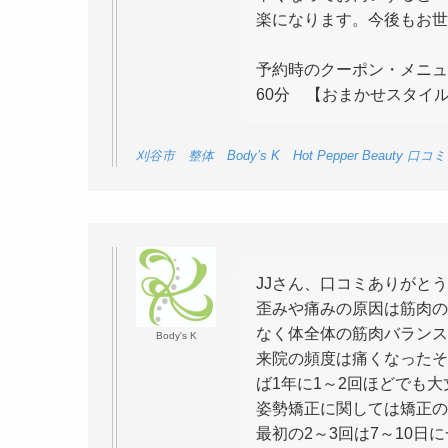
楽になります。今後もお世
予約時のクーポン・メニュ
60分 【おまかせスタイ
刈谷市 整体 Body’s K Hot Pepper Beauty 口コミ
JJさん、口コミありがと
歪みや痛みの原因は筋肉の
なく体全体の筋肉バランス
Body's K
来院の頻度は痛くなったそ
ば1年に1～2回ほどでも
姿勢矯正に関しては矯正の
最初の2～3回は7～10